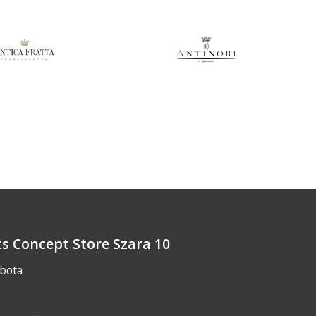
ts Concept Store Szara 10
obota
0