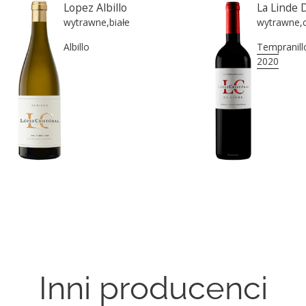
Lopez Albillo
La Linde 
wytrawne
,
białe
wytrawne
,
Albillo
Tempranill
2020
Inni producenci