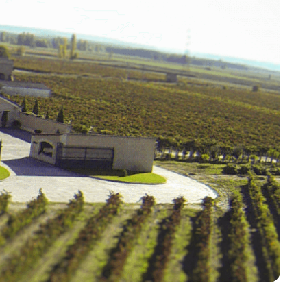
aby wreszcie stworzyć ze swoją żoną
BodegasLopez Cristobal. Ich wina są
regularnie nagradzane zarównow
konkursach krajowych, jak i
międzynarodowych.