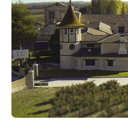
BODEGAS LOPEZ
CRISTOBAL
Rodzinna winnica położona w samym sercu
Ribera del Duero.