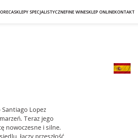
ORECA
SKLEPY SPECJALISTYCZNE
FINE WINE
SKLEP ONLINE
KONTAKT
to Santiago Lopez
 marzeń. Teraz jego
ę nowoczesne i silne.
siedlu, łączy przeszłość