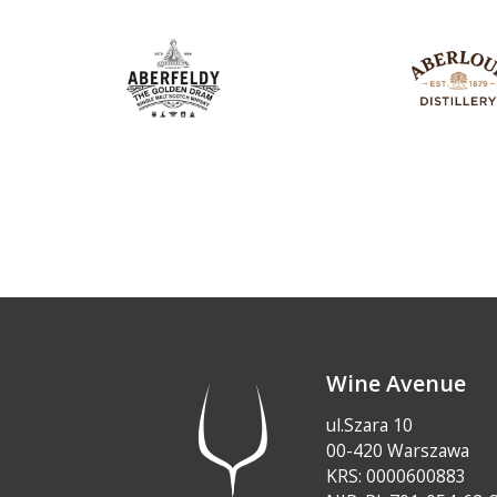
Wine Avenue
ul.Szara 10
00-420 Warszawa
KRS: 0000600883