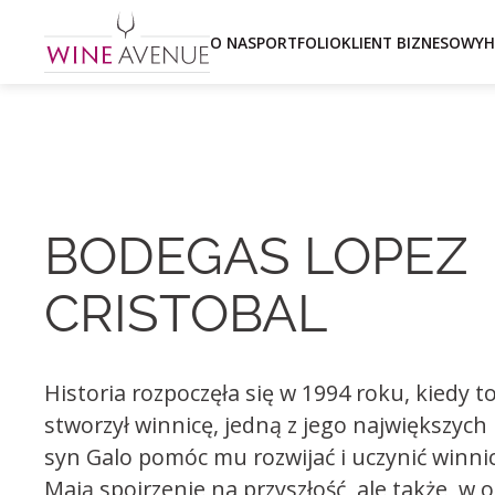
O NAS
PORTFOLIO
KLIENT BIZNESOWY
H
BODEGAS LOPEZ
CRISTOBAL
Historia rozpoczęła się w 1994 roku, kiedy 
stworzył winnicę, jedną z jego największych
syn Galo pomóc mu rozwijać i uczynić winnic
Mają spojrzenie na przyszłość, ale także, w o