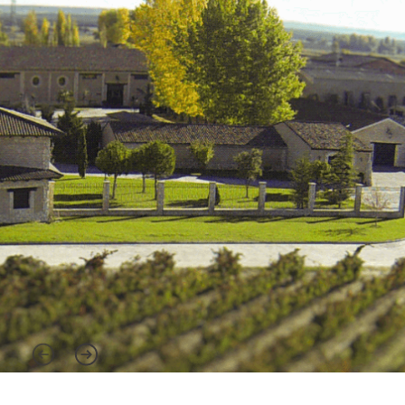
W 1994 roku Santiago Lopezw końcu
zrealizował marzenie o rodzinnej winiarni –
wcześniej, przez kilka lat sprzedawałswoje
winogrona innym winnicom,