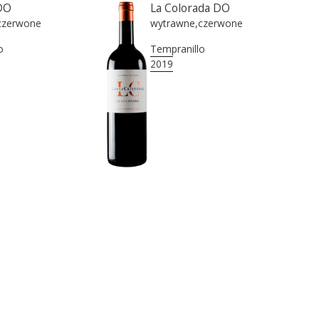
DO
La Colorada DO
czerwone
wytrawne
,
czerwone
o
Tempranillo
2019