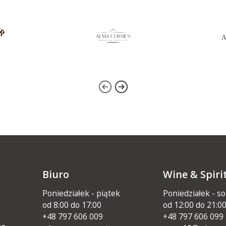
Biuro
Wine & Spiri
Poniedziałek - piątek
Poniedziałek - s
od 8:00 do 17:00
od 12:00 do 21:0
+48 797 606 009
+48 797 606 099