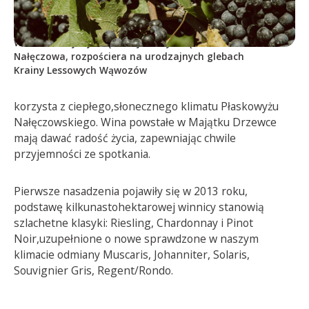
MAJĄTEK DRZEWCE
Winnica znajduje się w najbliższym sąsiedztwie
Nałęczowa, rozpościera na urodzajnych glebach
Krainy Lessowych Wąwozów
korzysta z ciepłego,słonecznego klimatu Płaskowyżu
Nałęczowskiego. Wina powstałe w Majątku Drzewce
mają dawać radość życia, zapewniając chwile
przyjemności ze spotkania.
Pierwsze nasadzenia pojawiły się w 2013 roku,
podstawę kilkunastohektarowej winnicy stanowią
szlachetne klasyki: Riesling, Chardonnay i Pinot
Noir,uzupełnione o nowe sprawdzone w naszym
klimacie odmiany Muscaris, Johanniter, Solaris,
Souvignier Gris, Regent/Rondo.