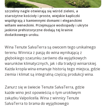
Odkryj skarby tego regionu, gdzie kamienne
szczeliny nagle otwierają się wśród zieleni, a
starożytne kościoły i proste, wiejskie kapliczki
współgrają z kamiennymi domami i eleganckimi
willami weneckimi. Przejmujące wodospady i ukryte
jaskinie prehistoryczne dodają tej krainie
dodatkowego uroku.
Wina Tenute SalvaTerra są owocem tego unikalnego
terenu. Winnica z pasją do wina wynikającą z
głębokiego szacunku zarówno dla wyjątkowych
warunków klimatycznych, jak i dla tradycji winiarskiej.
Każda kropla wina emanuje historią tego miejsca, gdzie
ziemia i klimat są integralną częścią produkcji wina.
Zanurz się w świecie Tenute SalvaTerra, gdzie
każde wino jest opowieścią o tym urokliwym
zakątku Valpolicella. Wina z winnicy Tenute
SalvaTerra to brama do wyjątkowego