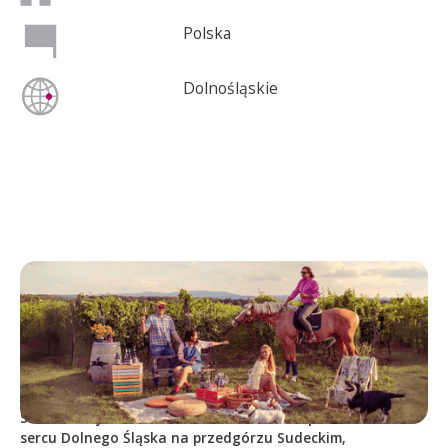
Polska
Dolnośląskie
SILESIAN
Silesian to jedenasto hektarowa winnica położona w
sercu Dolnego Śląska na przedgórzu Sudeckim,