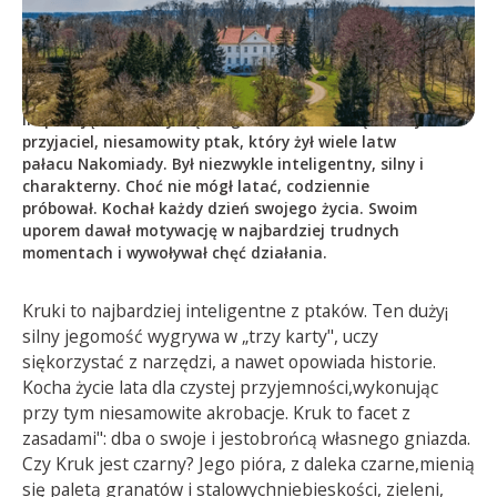
Kruk
Inspiracją dla istoty męskiego trunku stał się dawny
przyjaciel, niesamowity ptak, który żył wiele latw
pałacu Nakomiady. Był niezwykle inteligentny, silny i
charakterny. Choć nie mógł latać, codziennie
próbował. Kochał każdy dzień swojego życia. Swoim
uporem dawał motywację w najbardziej trudnych
momentach i wywoływał chęć działania.
Kruki to najbardziej inteligentne z ptaków. Ten duży¡
silny jegomość wygrywa w „trzy karty", uczy
siękorzystać z narzędzi, a nawet opowiada historie.
Kocha życie lata dla czystej przyjemności,wykonując
przy tym niesamowite akrobacje. Kruk to facet z
zasadami": dba o swoje i jestobrońcą własnego gniazda.
Czy Kruk jest czarny? Jego pióra, z daleka czarne,mienią
się paletą granatów i stalowychniebieskości, zieleni,