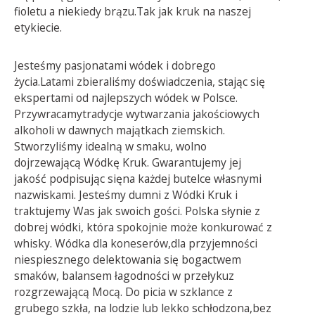
fioletu a niekiedy brązu.Tak jak kruk na naszej
etykiecie.
Jesteśmy pasjonatami wódek i dobrego
życia.Latami zbieraliśmy doświadczenia, stając się
ekspertami od najlepszych wódek w Polsce.
Przywracamytradycje wytwarzania jakościowych
alkoholi w dawnych majątkach ziemskich.
Stworzyliśmy idealną w smaku, wolno
dojrzewającą Wódkę Kruk. Gwarantujemy jej
jakość podpisując sięna każdej butelce własnymi
nazwiskami. Jesteśmy dumni z Wódki Kruk i
traktujemy Was jak swoich gości. Polska słynie z
dobrej wódki, która spokojnie może konkurować z
whisky. Wódka dla koneserów,dla przyjemności
niespiesznego delektowania się bogactwem
smaków, balansem łagodności w przełykuz
rozgrzewającą Mocą. Do picia w szklance z
grubego szkła, na lodzie lub lekko schłodzona,bez