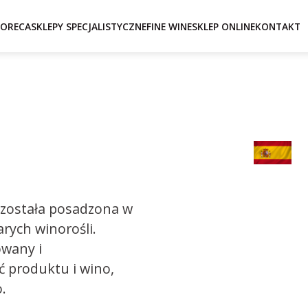
ORECA
SKLEPY SPECJALISTYCZNE
FINE WINE
SKLEP ONLINE
KONTAKT
 została posadzona w
arych winorośli.
owany i
ć produktu i wino,
.