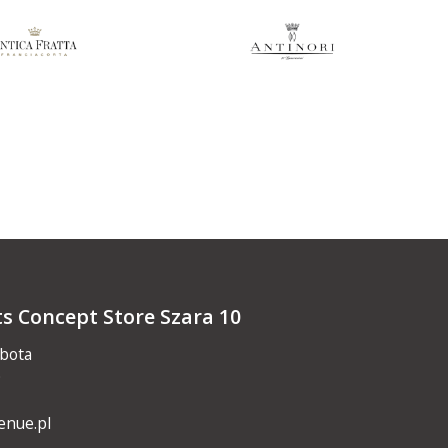
ts Concept Store Szara 10
obota
0
enue.pl