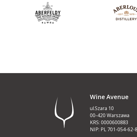
Wine Avenue
ul.Szara 10
00-420 Warszawa
KRS: 0000600883
NIP: PL 701-054-62-