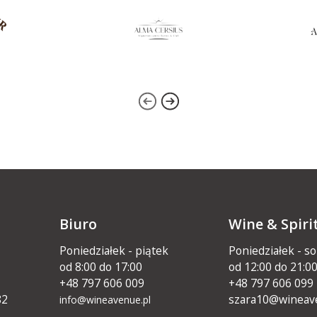
Biuro
Wine & Spiri
Poniedziałek - piątek
Poniedziałek - s
od 8:00 do 17:00
od 12:00 do 21:0
+48 797 606 009
+48 797 606 099
82
szara10@wineav
info@wineavenue.pl