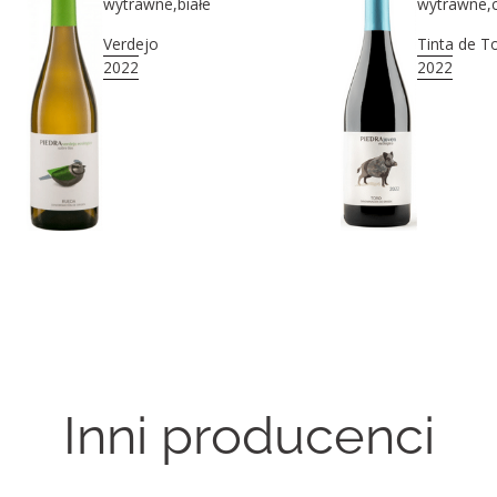
wytrawne
,
białe
wytrawne
,
Verdejo
Tinta de T
2022
2022
Inni producenci