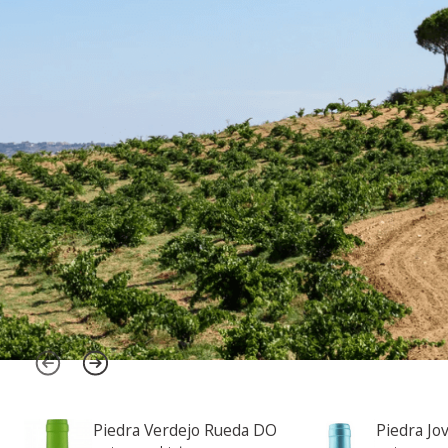
Powstała w 1968 roku i posiadanajwiększą
ilość parceli starych winorośli w Toro D.O.
Dzięki szerokiej gamie, wina dostosowują
się do smaków wielu podniebień. Od
Piedra Verdejo Rueda DO
Piedra Jo