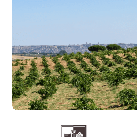
BODEGAS PIEDRA
Winnica Piedra to marzenie rodziny, która
chciała urzeczywistnić swoją pasję:
produkować wina doskonałej jakości.