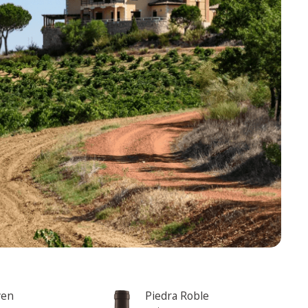
Od młodychi naturalnych win wytwarzanych
bez siarczynów lub jakiejkolwiek
dodatkowej obróbki, po wina, które
doceniają wartość czasu i dojrzałości,które
wyrażają to, co najlepsze w bardzo starej
winnicy w regionie Toro.
ven
Piedra Roble