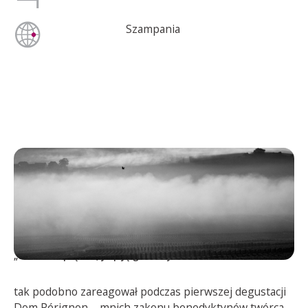
Szampania
DOM PÉRIGNON
„Chodźcie prędko, ja piję gwiazdy!”
tak podobno zareagował podczas pierwszej degustacji
Dom Pérignon – mnich zakonu benedyktynów,twórca