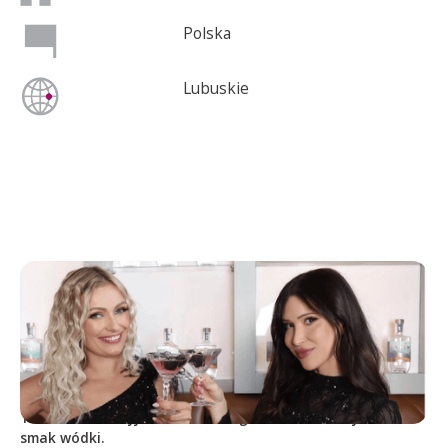
Polska
Lubuskie
The View
THE VIEW - odkryj niesamowicie gładki i delikatny
smak wódki.