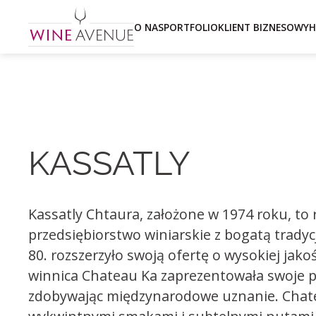
O NAS
PORTFOLIO
KLIENT BIZNESOWY
H
KASSATLY
Kassatly Chtaura, założone w 1974 roku, t
przedsiębiorstwo winiarskie z bogatą tradyc
80. rozszerzyło swoją ofertę o wysokiej jako
winnica Chateau Ka zaprezentowała swoje p
zdobywając międzynarodowe uznanie. Chate