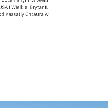
 docenianymi w wielu
SA i Wielkiej Brytanii.
od Kassatly Chtaura w