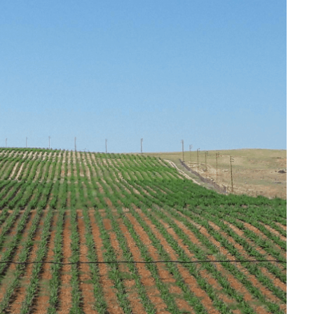
Z wyróżnieniem ukończył studia winiarskie
w Dijon we Francji, ale z powodu wojny
domowej w Libanie, dopiero w 2005 roku
udało mu się zrealizowaćmarzenie o własnej
winiarni. Zakupił około 70 hektarów ziemi w
Baalbek i wybudował nowoczesną winiarnię.
Obecnie produkcja Château Ka,wynosi