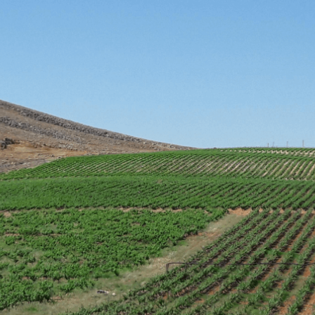
Historia winnicy Kassalty jest
odzwierciedleniem tej
staroegipskiejprawdy. Nicolas Kassatly
założył winnicę pod nazwą St. Nicolas w
1919 roku. Natomiast jego syn Akram
marzył o produkowaniu win pod marką
Kassalty.