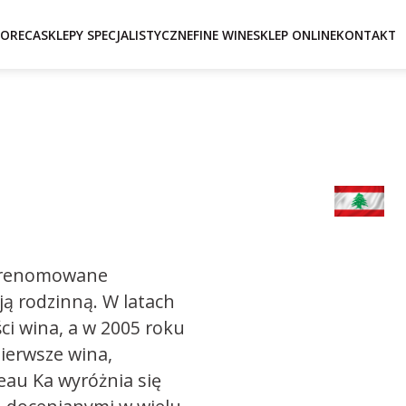
ORECA
SKLEPY SPECJALISTYCZNE
FINE WINE
SKLEP ONLINE
KONTAKT
o renomowane
ją rodzinną. W latach
ści wina, a w 2005 roku
ierwsze wina,
au Ka wyróżnia się