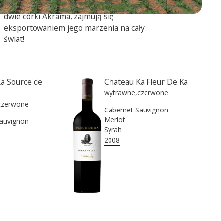
ponad 250 tysięcy butelek a Reem i Ghida,
dwie córki Akrama, zajmują się
eksportowaniem jego marzenia na cały
świat!
a Source de
Chateau Ka Fleur De Ka
wytrawne
,
czerwone
czerwone
Cabernet Sauvignon
Merlot
Sauvignon
Syrah
2008