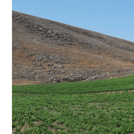
KASSATLY
W starożytnej cywilizacji egipskiej „Ka”
oznaczało „duszę starożytnego Boga lub
Człowieka”.