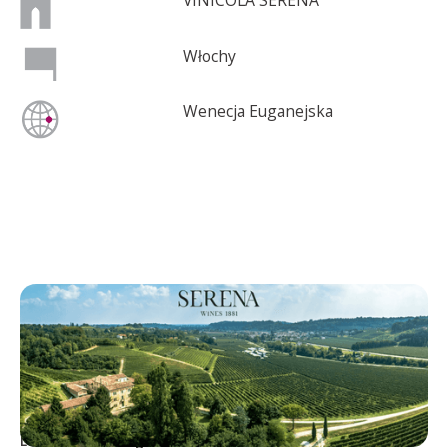
VINICOLA SERENA
Włochy
Wenecja Euganejska
VINICOLA SERENA
Lekkie wina w kegach