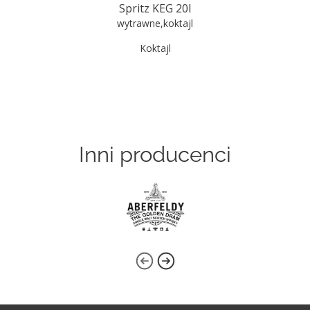
Spritz KEG 20l
wytrawne
,
koktajl
Koktajl
Inni producenci